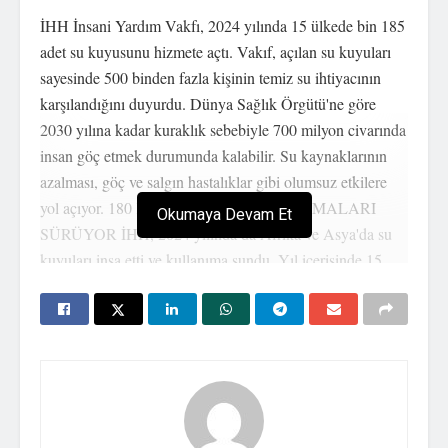
İHH İnsani Yardım Vakfı, 2024 yılında 15 ülkede bin 185
adet su kuyusunu hizmete açtı. Vakıf, açılan su kuyuları
sayesinde 500 binden fazla kişinin temiz su ihtiyacının
karşılandığını duyurdu. Dünya Sağlık Örgütü'ne göre
2030 yılına kadar kuraklık sebebiyle 700 milyon civarında
insan göç etmek durumunda kalabilir. Su kaynaklarının
azalması, göç ve salgın hastalıklar gibi olumsuz etkilere
yol açıyor. 180 KUYUNUN İNŞA ÇALIŞMALARI
Okumaya Devam Et
SÜRÜYOR İHH, 2024 yılında da Afrika ve Asya'da su
kuyuları inşa etti ve kullanıma sundu. Yıl içerisinde 15
ülkede açılan bin 185 adet su kuyusu sayesinde günde 500
binden fazla insan temiz suya ulaşıyor. Ayrıca, İHH
tarafından 2024 yılında 9 ülkede inşasına başlanan 180 su
kuyusunun da inşa çalışmaları devam ediyor. BUGÜNE
KADAR 15 BİN 389 KUYU AÇILDI Vakıftan yapılan
açıklamada şu bilgilere yer verildi: “İHH'nın 2000 yılından
bu yana 42 ülkede açtığı su kuyusu sayısı ise 15 bin 389