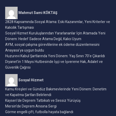
‘Aile Enstitüsü’ kuruldu
Aile ve sosyal Hizmetler Bakanlığı bünyesinde,
Aile Enstitüsü'nün kurulmasına ilişkin
Cumhurbaşkanlığı kararnameleri Resmi
Gazete'de yayımlandı.
Yazar:
Mahmut Sami KÖKTAŞ
A
A
25 Aralık 2024
Okuma Süresi:1 Okuma süresi
Cumhurbaşkanı Recep Tayyip Erdoğan’ın imzasıyla
yayımlanan kararnameye göre, aile yapısının korunması ve
güçlendirilmesine ilişkin veri üretme ve politika
geliştirmeye yönelik çalışmalar yapmak üzere “Aile
Enstitüsü” kuruldu.
Enstitünün, aile yapısının ve değerlerinin korunması ve