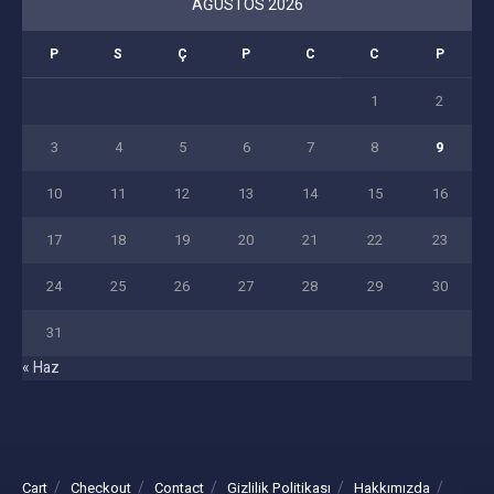
Bunu paylaş:
Facebook
X
GENEL
Kamu Kreşleri ve Gündüz Bakımevlerinde
Yeni Dönem: Denetim ve Kapatma Şartları
Belirlendi
27 HAZIRAN 2026