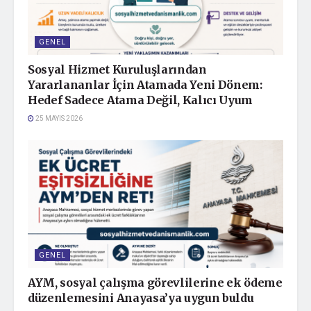
GENEL
Bakan Yumaklı: Deprem
ENGELLİ HAKLARI
Bölgesine 20 Milyar Lira
ULUSAL EYLEM PLANI
Sosyal Hizmet Kuruluşlarından
Yatırım
2023 – 2025
Yararlananlar İçin Atamada Yeni Dönem:
6 Şubat 2025
25 Haziran 2024
Hedef Sadece Atama Değil, Kalıcı Uyum
"Genel" içinde
"Genel" içinde
25 MAYIS 2026
Umut ve Uyumu Birlikte
İnşa Etmek: Bölünmüş
Bir Toplumu Birleştirmek
İçin Bir Harambee Çağrısı
17 Mart 2026
GENEL
"Genel" içinde
AYM, sosyal çalışma görevlilerine ek ödeme
düzenlemesini Anayasa’ya uygun buldu