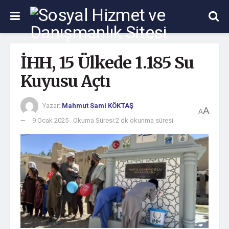
İHH, 15 Ülkede 1.185 Su
Kuyusu Açtı
Yazar:
Mahmut Sami KÖKTAŞ
A
A
9 Ocak 2025
Okuma Süresi:2 dk okunma süresi