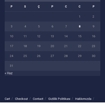
P
S
Ç
P
C
C
P
1
2
3
4
5
6
7
8
9
10
11
12
13
14
15
16
17
18
19
20
21
22
23
24
25
26
27
28
29
30
31
« Haz
Cart
Checkout
Contact
Gizlilik Politikası
Hakkımızda
Home 1
Home 2
Home 3
İletişim
My account
Shop