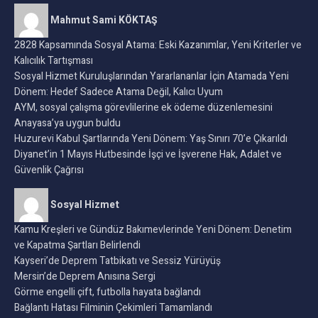
Mahmut Sami KÖKTAŞ
2828 Kapsamında Sosyal Atama: Eski Kazanımlar, Yeni Kriterler ve
Kalıcılık Tartışması
Sosyal Hizmet Kuruluşlarından Yararlananlar İçin Atamada Yeni
Dönem: Hedef Sadece Atama Değil, Kalıcı Uyum
AYM, sosyal çalışma görevlilerine ek ödeme düzenlemesini
Anayasa’ya uygun buldu
Huzurevi Kabul Şartlarında Yeni Dönem: Yaş Sınırı 70’e Çıkarıldı
Diyanet’in 1 Mayıs Hutbesinde İşçi ve İşverene Hak, Adalet ve
Güvenlik Çağrısı
Sosyal Hizmet
Kamu Kreşleri ve Gündüz Bakımevlerinde Yeni Dönem: Denetim
ve Kapatma Şartları Belirlendi
Kayseri’de Deprem Tatbikatı ve Sessiz Yürüyüş
Mersin’de Deprem Anısına Sergi
Görme engelli çift, futbolla hayata bağlandı
Bağlantı Hatası Filminin Çekimleri Tamamlandı