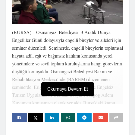
(BURSA) – Osmangazi Belediyesi, 3 Aralık Dünya
Engelliler Günü dolayısıyla engelli bireyler ve aileleri için
seminer düzenledi. Seminerde, engelli bireylerin toplumsal
hayata adil, eşit ve bağımsız katılımı konusunda yerel
yönetimlere ve sevil toplum kuruluşlarına hangi görevlerin
düştüğü konuşuldu. Osmangazi Belediyesi Bakım ve
Rehabilitasyon Merkezi’nde (BAREM) düzenlenen
seminerde, Erişebilir Kent Düzenlemeleri ve Engelsiz
Okumaya Devam Et
Turizm Uygulamaları Uzmanı Sosyal Pedagog Adem
Kuyumcu konuşmacı olarak yer aldı. Bursa’daki kamu
personelinin yanı sıra engelli aileleri ve engelli bireylerin
katıldığı seminer iki gün sürdü. Seminere katılanlar,
engelli bireylerle iletişimde doğru sanılan yanlışları,
engelliliğin kutlanacak bir şey olmadığını, engelli bireylere