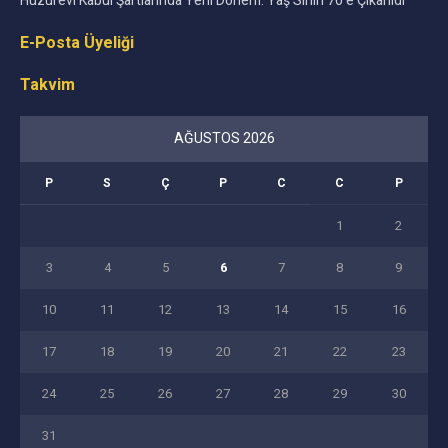
Huzurevi Kabul Şartlarında Yeni Dönem: Yaş Sınırı 70’e Çıkarıldı
E-Posta Üyeliği
Takvim
AĞUSTOS 2026
P
S
Ç
P
C
C
P
1
2
3
4
5
6
7
8
9
10
11
12
13
14
15
16
17
18
19
20
21
22
23
24
25
26
27
28
29
30
31