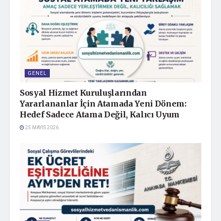
canlandırıyorum. İyi bir baba olmaya çalışırken, aslında
toksik olmaktan kaçamayan bir baba. Günümüzde de
birçok insanın kendinden bir parça bulabileceği bir
hikaye.”
Oyuncu Belçim Bilgin ise genç bir kızı olan bir anneye
hayat verdiğini ve Gökçen Usta’nın daha önce ilk
GENEL
dizisinde, şimdi de ilk sinema filminde beraber
Sosyal Hizmet Kuruluşlarından
çalışmalarının anlamlı olduğunu söyledi.
Yararlananlar İçin Atamada Yeni Dönem:
Hedef Sadece Atama Değil, Kalıcı Uyum
Filmde canlandırdığı “Merve” karakterine dair, “Derinden
25 MAYIS 2026
baktığımda aslında ben Merve’yi böyle filmin sonuna
kadar derin bir uykuda gibi düşünüyorum. Sistemin
aslında aynılaştırdığı tempoda kendine hiç dönüp başka
bir yerden bakma fırsatı bulamamış. Kendi ruhuna, özüne
çok zaman ayıramamış bir kadın olduğunu düşünüyorum.
Zorbalık hikayesi anlatırken, aslında ağaç ve meyve
meselesi gibi kökler nasıl olursa çocuklar da ona göre