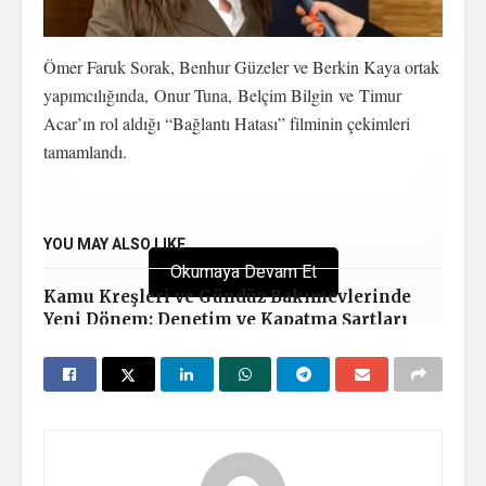
Ömer Faruk Sorak, Benhur Güzeler ve Berkin Kaya ortak
yapımcılığında, Onur Tuna, Belçim Bilgin ve Timur
Acar’ın rol aldığı “Bağlantı Hatası” filminin çekimleri
tamamlandı.
YOU MAY ALSO LIKE
Okumaya Devam Et
Kamu Kreşleri ve Gündüz Bakımevlerinde
Yeni Dönem: Denetim ve Kapatma Şartları
Belirlendi
2828 Kapsamında Sosyal Atama: Eski
Kazanımlar, Yeni Kriterler ve Kalıcılık
Tartışması