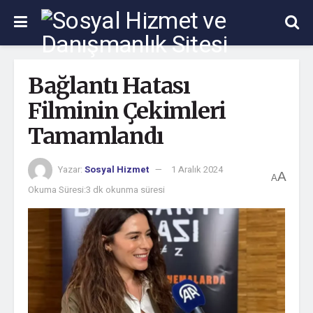
Bağlantı Hatası
Filminin Çekimleri
Tamamlandı
Yazar:
Sosyal Hizmet
1 Aralık 2024
A
A
Okuma Süresi:3 dk okunma süresi