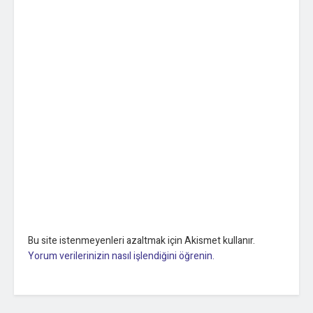
kuşak çatışması, kimlik arayışı ve güç dengelerinin ön
planda olduğu lise hikayesi anlatılıyor.”
Kaynak: AA
Bunu paylaş:
Facebook
X
Bu site istenmeyenleri azaltmak için Akismet kullanır.
Yorum verilerinizin nasıl işlendiğini öğrenin.