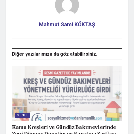
Publisher:
Routledge
Description:
Cognitive-Behavioural Therapy is a 
Mahmut Sami KÖKTAŞ
URI:
http://10.6.20.12:80/handle/123
ISBN:
0-203-45068-X
Appears in Collections:
Social Work
Diğer yazılarımıza da
göz atabilirsiniz.
Bunu paylaş:
Facebook
X
GENEL
Kamu Kreşleri ve Gündüz Bakımevlerinde
Yeni Dönem: Denetim ve Kapatma Şartları