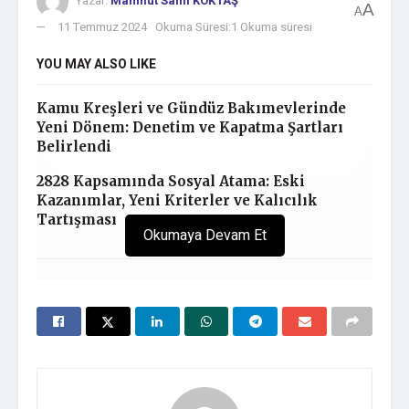
Yazar:
Mahmut Sami KÖKTAŞ
A
A
11 Temmuz 2024
Okuma Süresi:1 Okuma süresi
YOU MAY ALSO LIKE
Kamu Kreşleri ve Gündüz Bakımevlerinde
Yeni Dönem: Denetim ve Kapatma Şartları
Belirlendi
2828 Kapsamında Sosyal Atama: Eski
Kazanımlar, Yeni Kriterler ve Kalıcılık
Tartışması
Okumaya Devam Et
Title:
Cognitive Behavioural Therapy
Authors:
Brian, Sheldon
Keywords:
Research, practice and philosophy
Issue Date:
1995