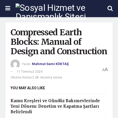
Compressed Earth
Blocks: Manual of
Design and Construction
Yazar:
Mahmut Sami KÖKTAŞ
A
A
11 Temmuz 2024
Okuma Süresi:2 dk okunma süresi
YOU MAY ALSO LIKE
Kamu Kreşleri ve Gündüz Bakımevlerinde
Yeni Dönem: Denetim ve Kapatma Şartları
Belirlendi