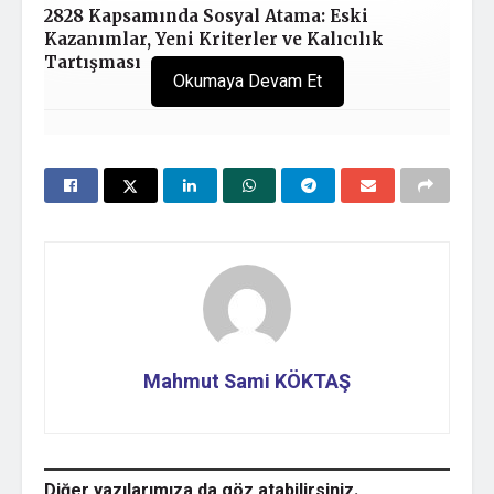
2828 Kapsamında Sosyal Atama: Eski
Kazanımlar, Yeni Kriterler ve Kalıcılık
Tartışması
Okumaya Devam Et
Title:
Compressed Earth Blocks: Manual o
Authors:
Guillaud, Hubert
Keywords:
Manual of Design and Construction
Issue Date:
1995
Publisher:
coordination: Titane Galer
Description:
This book is also the fruit of patie
Mahmut Sami KÖKTAŞ
URI:
http://10.6.20.12:80/handle/123
ISBN:
3-528-02080-6
Appears in Collections:
Building Construction
Diğer yazılarımıza da
göz atabilirsiniz.