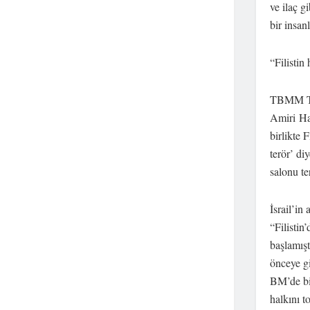
ve ilaç g
bir insan
“Filistin
TBMM Tür
Amiri Ha
birlikte 
terör’ di
salonu ter
İsrail’in
“Filistin
başlamışt
önceye gi
BM’de bir
halkını t