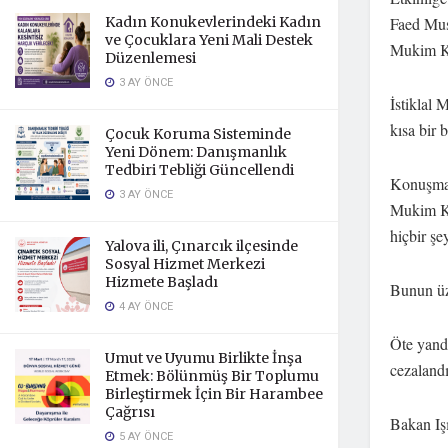
Kadın Konukevlerindeki Kadın
Faed Mus
ve Çocuklara Yeni Mali Destek
Mukim Koo
Düzenlemesi
3 AY ÖNCE
İstiklal 
kısa bir 
Çocuk Koruma Sisteminde
Yeni Dönem: Danışmanlık
Tedbiri Tebliği Güncellendi
Konuşmas
3 AY ÖNCE
Mukim Ko
hiçbir şe
Yalova ili, Çınarcık ilçesinde
Sosyal Hizmet Merkezi
Hizmete Başladı
Bunun üze
4 AY ÖNCE
Öte yanda
Umut ve Uyumu Birlikte İnşa
cezalandı
Etmek: Bölünmüş Bir Toplumu
Birleştirmek İçin Bir Harambee
Çağrısı
Bakan Işı
5 AY ÖNCE