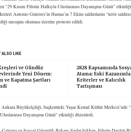
en “29 Kasım Filistin Halkıyla Uluslararası Dayanışma Günü” etkinli
reteri Antonio Guterres’in Hamas’ın 7 Ekim saldırılarını “terör saldırıs
rdiği mesajını okuması üzerine protesto edildi.
 ALSO LIKE
reşleri ve Gündüz
2828 Kapsamında Sosy
vlerinde Yeni Dönem:
Atama: Eski Kazanımlar
m ve Kapatma Şartları
Kriterler ve Kalıcılık
ndi
Tartışması
in Ankara Büyükelçiliği, başkentteki Yaşar Kemal Kültür Merkezi’nde “F
 Uluslararası Dayanışma Günü” etkinliği düzenledi.
, Çalışma ve Sosyal Güvenlik Bakanı Vedat Işıkhan, Filistin Devleti B