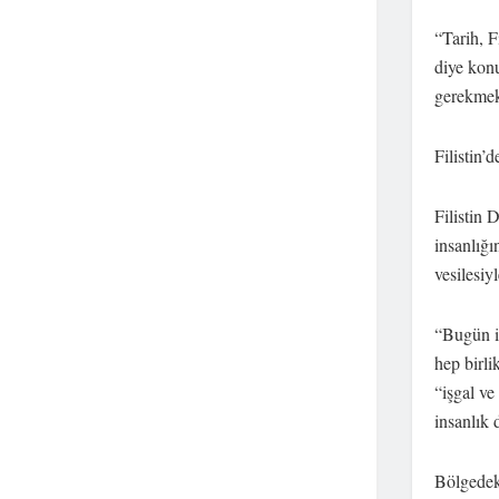
“Tarih, F
diye konu
gerekmek
Filistin’
Filistin
insanlığı
vesilesiy
“Bugün iş
hep birl
“işgal ve
insanlık 
Bölgedeki