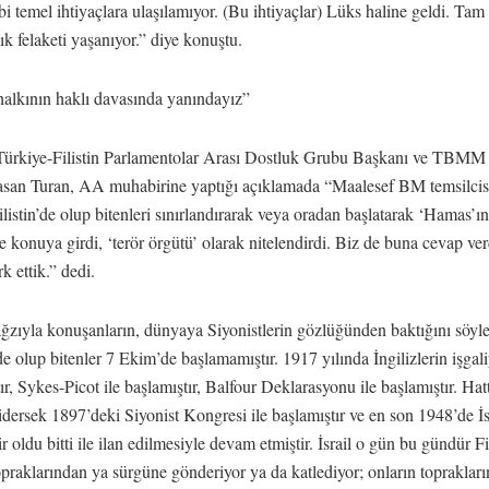
ibi temel ihtiyaçlara ulaşılamıyor. (Bu ihtiyaçlar) Lüks haline geldi. Ta
lık felaketi yaşanıyor.” diye konuştu.
 halkının haklı davasında yanındayız”
kiye-Filistin Parlamentolar Arası Dostluk Grubu Başkanı ve TBMM 
san Turan, AA muhabirine yaptığı açıklamada “Maalesef BM temsilcis
Filistin’de olup bitenleri sınırlandırarak veya oradan başlatarak ‘Hamas’ın
ye konuya girdi, ‘terör örgütü’ olarak nitelendirdi. Biz de buna cevap ve
k ettik.” dedi.
 ağzıyla konuşanların, dünyaya Siyonistlerin gözlüğünden baktığını söyl
’de olup bitenler 7 Ekim’de başlamamıştır. 1917 yılında İngilizlerin işgali
ır, Sykes-Picot ile başlamıştır, Balfour Deklarasyonu ile başlamıştır. Ha
dersek 1897’deki Siyonist Kongresi ile başlamıştır ve en son 1948’de İs
 oldu bitti ile ilan edilmesiyle devam etmiştir. İsrail o gün bu gündür Fil
opraklarından ya sürgüne gönderiyor ya da katlediyor; onların toprakları