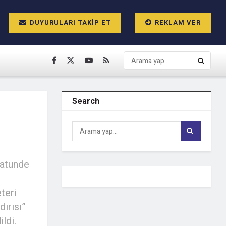
DUYURULARI TAKIP ET
REKLAM VER
Search
batunde
teri
dırısı”
ldi.