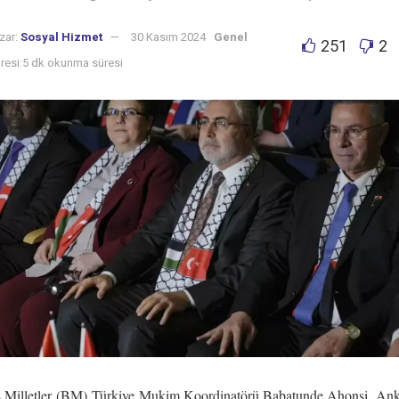
zar:
Sosyal Hizmet
30 Kasım 2024
Genel
251
2
esi:5 dk okunma süresi
ş Milletler (BM) Türkiye Mukim Koordinatörü Babatunde Ahonsi, Ank