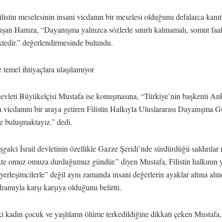
ilistin meselesinin insani vicdanın bir meselesi olduğunu defalarca kanıt
şan Hamza, “Dayanışma yalnızca sözlerle sınırlı kalmamalı, somut faal
tedir.” değerlendirmesinde bulundu.
de temel ihtiyaçlara ulaşılamıyor
 Devleti Büyükelçisi Mustafa ise konuşmasına, “Türkiye’nin başkenti An
n vicdanını bir araya getiren Filistin Halkıyla Uluslararası Dayanışma 
le buluşmaktayız.” dedi.
galci İsrail devletinin özellikle Gazze Şeridi’nde sürdürdüğü saldırılar
ikte omuz omuza durduğumuz gündür.” diyen Mustafa, Filistin halkının 
 yerleşimcilerle” değil aynı zamanda insani değerlerin ayaklar altına alın
dramıyla karşı karşıya olduğunu belirtti.
 kadın çocuk ve yaşlıların ölüme terkedildiğine dikkati çeken Mustafa,