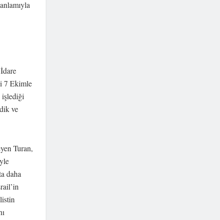
m anlamıyla
İdare
i 7 Ekimle
 işlediği
rdik ve
eyen Turan,
yle
tta daha
rail’in
istin
nı