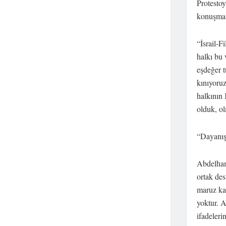
Protesto
konuşması
“İsrail-F
halkı bu 
eşdeğer 
kınıyoru
halkının 
olduk, o
“Dayanışm
Abdelham
ortak des
maruz kal
yoktur. A
ifadeleri