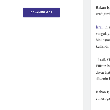
Bakan Işı
DEVAMINI GÖR
verdiğimi
İsrail
‘in 
vurgulaya
bini aşmı
kullandı.
“İsrail, 
Filistin 
diyen Işı
düzenin b
Bakan Işı
etmesi ça