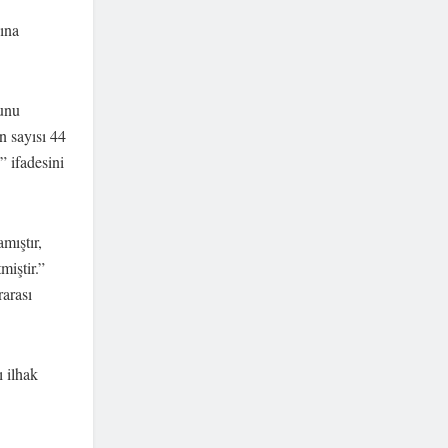
sına
ğunu
n sayısı 44
” ifadesini
mıştır,
miştir.”
rarası
ı ilhak