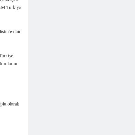
BM Türkiye
istin’e dair
Türkiye
ırılarını
plu olarak