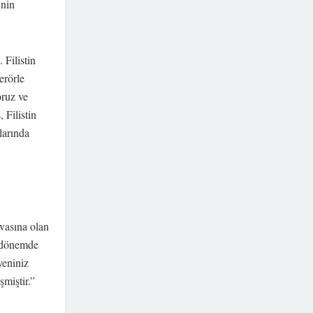
’nin
 Filistin
erörle
oruz ve
Filistin
larında
vasına olan
on dönemde
yeniniz
şmiştir.”