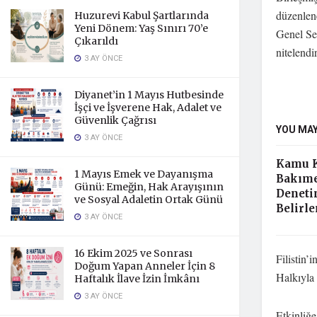
düzenlen
Huzurevi Kabul Şartlarında
Yeni Dönem: Yaş Sınırı 70’e
Genel Sek
Çıkarıldı
nitelendi
3 AY ÖNCE
Diyanet’in 1 Mayıs Hutbesinde
İşçi ve İşverene Hak, Adalet ve
Güvenlik Çağrısı
YOU MAY
3 AY ÖNCE
Kamu K
1 Mayıs Emek ve Dayanışma
Bakıme
Günü: Emeğin, Hak Arayışının
Deneti
ve Sosyal Adaletin Ortak Günü
Belirle
3 AY ÖNCE
16 Ekim 2025 ve Sonrası
Filistin’
Doğum Yapan Anneler İçin 8
Halkıyla
Haftalık İlave İzin İmkânı
3 AY ÖNCE
Etkinliğe