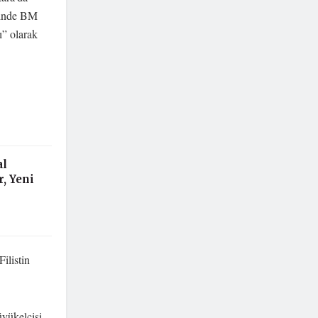
ğinde BM
ı” olarak
al
, Yeni
ilistin
üyükelçisi