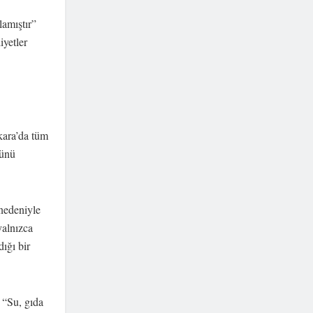
lamıştır”
iyetler
kara’da tüm
Günü
 nedeniyle
yalnızca
dığı bir
 “Su, gıda