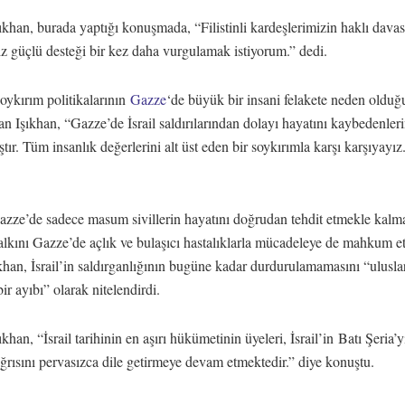
khan, burada yaptığı konuşmada, “Filistinli kardeşlerimizin haklı dava
z güçlü desteği bir kez daha vurgulamak istiyorum.” dedi.
soykırım politikalarının
Gazze
‘de büyük bir insani felakete neden oldu
n Işıkhan, “Gazze’de İsrail saldırılarından dolayı hayatını kaybedenleri
ştır. Tüm insanlık değerlerini alt üst eden bir soykırımla karşı karşıyayız.
Gazze’de sadece masum sivillerin hayatını doğrudan tehdit etmekle kalma
halkını Gazze’de açlık ve bulaşıcı hastalıklarla mücadeleye de mahkum et
khan, İsrail’in saldırganlığının bugüne kadar durdurulamamasını “ulusla
ir ayıbı” olarak nitelendirdi.
khan, “İsrail tarihinin en aşırı hükümetinin üyeleri, İsrail’in Batı Şeria’y
ğrısını pervasızca dile getirmeye devam etmektedir.” diye konuştu.