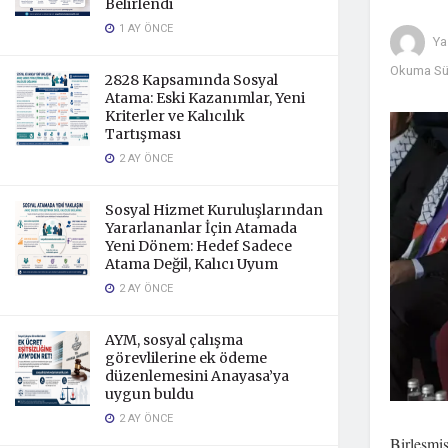
Belirlendi
1 AY ÖNCE
Ya
Okuma Sür
2828 Kapsamında Sosyal
Atama: Eski Kazanımlar, Yeni
Kriterler ve Kalıcılık
Tartışması
2 AY ÖNCE
Sosyal Hizmet Kuruluşlarından
Yararlananlar İçin Atamada
Yeni Dönem: Hedef Sadece
Atama Değil, Kalıcı Uyum
2 AY ÖNCE
AYM, sosyal çalışma
görevlilerine ek ödeme
düzenlemesini Anayasa’ya
uygun buldu
2 AY ÖNCE
Birleşmi