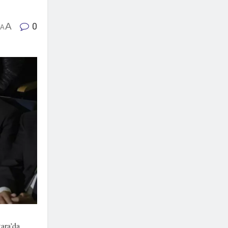
0
A
A
ara’da