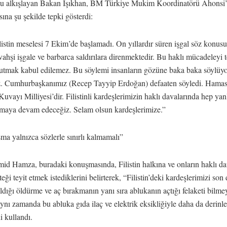
yu alkışlayan Bakan Işıkhan, BM Türkiye Mukim Koordinatörü Ahonsi
na şu şekilde tepki gösterdi:
ilistin meselesi 7 Ekim’de başlamadı. On yıllardır süren işgal söz konusu.
vahşi işgale ve barbarca saldırılara direnmektedir. Bu haklı mücadeleyi t
tutmak kabul edilemez. Bu söylemi insanların gözüne baka baka söylüy
z. Cumhurbaşkanımız (Recep Tayyip Erdoğan) defaaten söyledi. Hamas, 
Kuvayı Milliyesi’dir. Filistinli kardeşlerimizin haklı davalarında hep yan
lmaya devam edeceğiz. Selam olsun kardeşlerimize.”
a yalnızca sözlerle sınırlı kalmamalı”
id Hamza, buradaki konuşmasında, Filistin halkına ve onların haklı da
teği teyit etmek istediklerini belirterek, “Filistin’deki kardeşlerimizi s
dığı öldürme ve aç bırakmanın yanı sıra ablukanın açtığı felaketi bilme
ynı zamanda bu abluka gıda ilaç ve elektrik eksikliğiyle daha da derinle
ni kullandı.