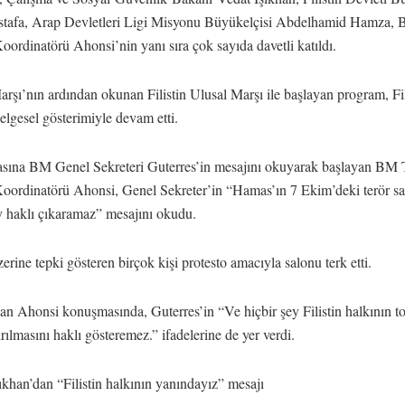
tafa, Arap Devletleri Ligi Misyonu Büyükelçisi Abdelhamid Hamza, 
rdinatörü Ahonsi’nin yanı sıra çok sayıda davetli katıldı.
Marşı’nın ardından okunan Filistin Ulusal Marşı ile başlayan program, Fil
belgesel gösterimiyle devam etti.
ına BM Genel Sekreteri Guterres’in mesajını okuyarak başlayan BM 
ordinatörü Ahonsi, Genel Sekreter’in “Hamas’ın 7 Ekim’deki terör sald
y haklı çıkaramaz” mesajını okudu.
rine tepki gösteren birçok kişi protesto amacıyla salonu terk etti.
n Ahonsi konuşmasında, Guterres’in “Ve hiçbir şey Filistin halkının to
rılmasını haklı gösteremez.” ifadelerine de yer verdi.
khan’dan “Filistin halkının yanındayız” mesajı