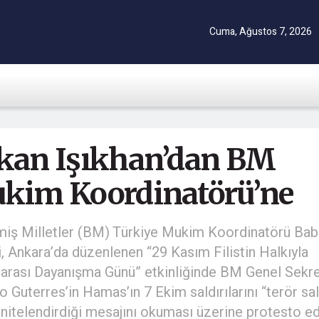
Cuma, Ağustos 7, 2026
kan Işıkhan’dan BM
kim Koordinatörü’ne
miş Milletler (BM) Türkiye Mukim Koordinatörü Ba
, Ankara’da düzenlenen “29 Kasım Filistin Halkıyla
rarası Dayanışma Günü” etkinliğinde BM Genel Sekre
o Guterres’in Hamas’ın 7 Ekim saldırılarını “terör sal
 nitelendirdiği mesajını okuması üzerine protesto edi