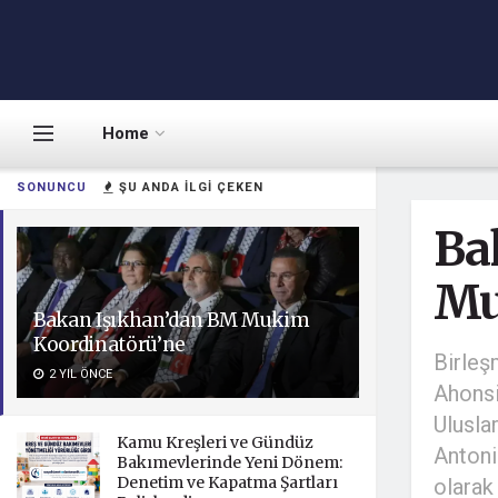
Home
SONUNCU
ŞU ANDA ILGI ÇEKEN
Ba
Mu
Bakan Işıkhan’dan BM Mukim
Koordinatörü’ne
Birleş
2 YIL ÖNCE
Ahonsi
Ulusla
Kamu Kreşleri ve Gündüz
Antoni
Bakımevlerinde Yeni Dönem:
olarak
Denetim ve Kapatma Şartları